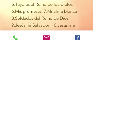
5:Tuyo es el Reino de los Cielos
6:Mis promesas 7:Mi alma blanca
8:Soldados del Reino de Dios
9:Jesús mi Salvador 10:Jesús me
arrulla
Tienda
NOSOTROS
Queremos que Jesús llene de significado
todos los detalles de tu vida, incluso los
más cotidianos.
Somos Palabra y Obra, porque queremos
que las Palabras y las Obras de Jesús,
siempre estén contigo.