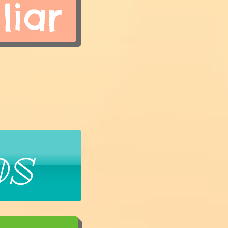
liar
os