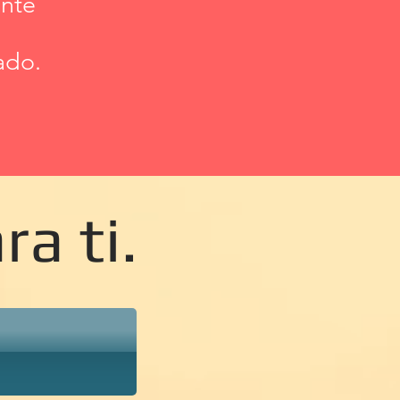
ente
ado.
a ti.