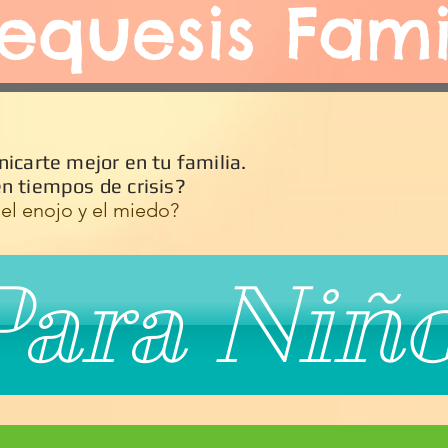
equesis Fami
icarte mejor en tu familia.
n tiempos de crisis?
l enojo y el miedo?
Para Niñ