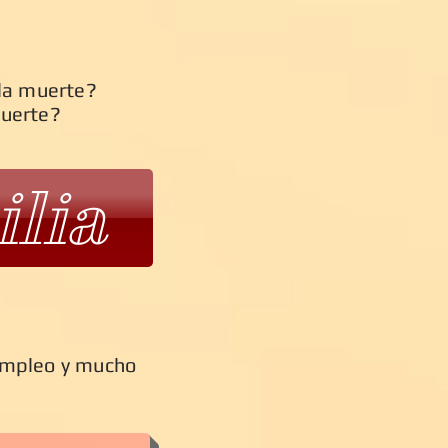
 la muerte?
muerte?
ilia
l empleo y mucho