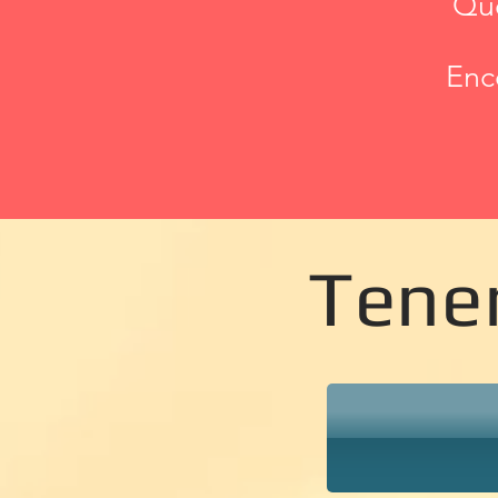
Que
Enc
Tene