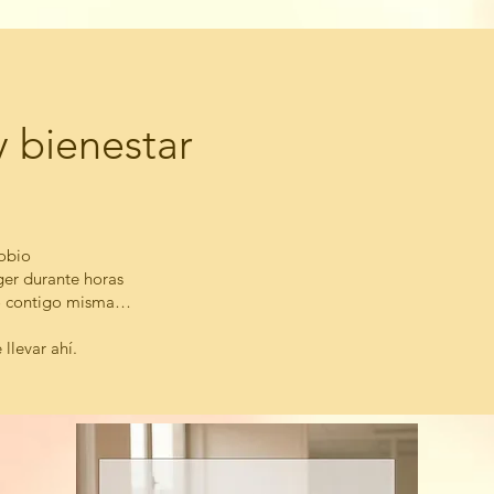
y bienestar
gobio
oger durante horas
do contigo misma…
 llevar ahí.