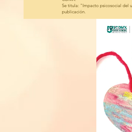
Se titula: "Impacto psicosocial del 
publicación.