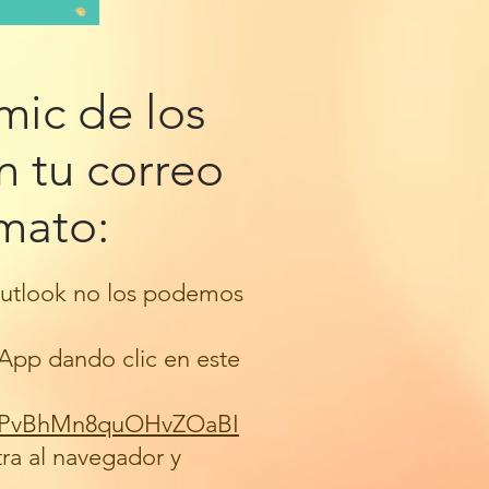
ómic de los
n tu correo
rmato:
 Outlook no los podemos
App dando clic en este
krxPvBhMn8quOHvZOaBI
ra al navegador y