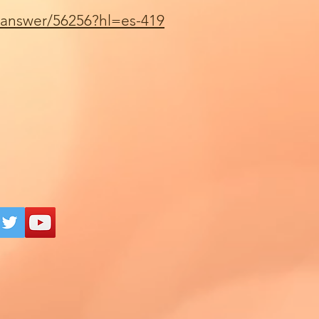
/answer/56256?hl=es-419