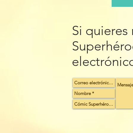
Si quieres
Superhéroe
electrónic