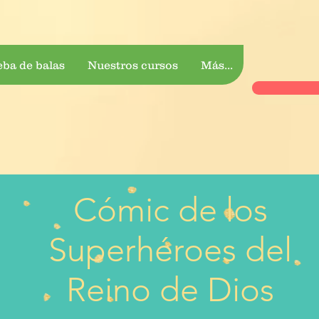
eba de balas
Nuestros cursos
Más...
Cómic de los
Superhéroes del
Reino de Dios