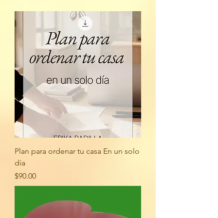
Plan para ordenar tu casa En un solo
día
Precio
$90.00