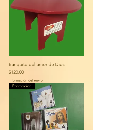
Banquito del amor de Dios
Precio
$120.00
Información del envío
Promoción