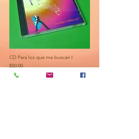
CD Para los que me buscan I
Precio
$50.00
Información del envío