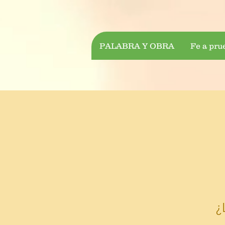
PALABRA Y OBRA
Fe a pru
¿