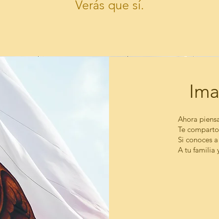
Verás que sí.
Ima
Ahora piensa
Te comparto 
Si conoces a
A tu familia