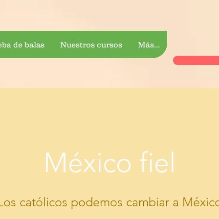
eba de balas
Nuestros cursos
Más...
México fiel
Los católicos podemos cambiar a Méxic