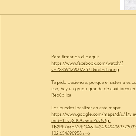
Para firmar da clic aquí:
https://www.facebook.com/watch/?
v=228594390073571&ref=sharing
Te pido paciencia, porque el sistema es 
eso, hay un grupo grande de auxiliares en
República.
Los puedes localizar en este mapa:
https://www.google.com/maps/d/u/1/vie
mid=1TCjStfQCSmdZuQQg-
Tb2PF7eaoM9EGA&ll=24.949406977303
102.65469095&z=6