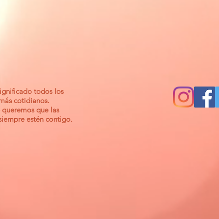
gnificado todos los
 más cotidianos.
 queremos que las
 siempre estén contigo.