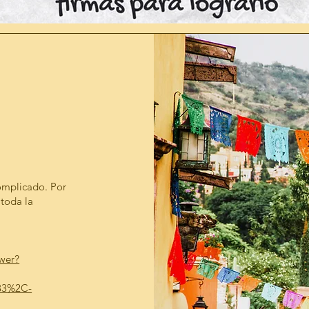
complicado. Por
 toda la
wer?
33%2C-